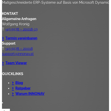
Maßgeschneiderte ERP-Systeme auf Basis von Microsoft Dynamics 3
KONTAKT
Allgemeine Anfragen
Wolfgang Kronig
T
+43 5578 – 20018-13
Termin vereinbaren
Support
T
+43 5578 – 20018
support@innonav.at
Team Viewer
QUICKLINKS
Blog
Ratgeber
Warum INNONAV