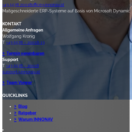
+43 5578 20018
office@innonav.at
Maßgeschneiderte ERP-Systeme auf Basis von Microsoft Dynamics 3
KONTAKT
Allgemeine Anfragen
Wolfgang Kronig
T
+43 5578 – 20018-13
Termin vereinbaren
Support
T
+43 5578 – 20018
support@innonav.at
Team Viewer
QUICKLINKS
Blog
Ratgeber
Warum INNONAV