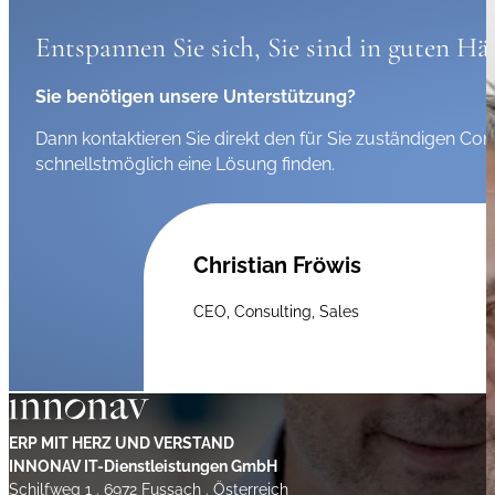
Entspannen Sie sich, Sie sind in guten Hä
Sie benötigen unsere Unterstützung?
Dann kontaktieren Sie direkt den für Sie zuständigen C
schnellstmöglich eine Lösung finden.
Christian Fröwis
CEO, Consulting, Sales
ERP MIT HERZ UND VERSTAND
INNONAV IT-Dienstleistungen GmbH
Schilfweg 1 . 6972 Fussach . Österreich