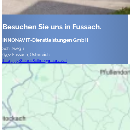
Besuchen Sie uns in Fussach.
INNONAV IT-Dienstleistungen GmbH
Schilfweg 1
6972 Fussach, Österreich
T +43 5578 20018
office@innonav.at