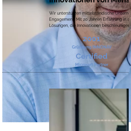
Wir unterstützen mittelständische Unterneh
Engagement. Mit 20 Jahren Erfahrung in 
Lösungen, die Innovationen beschleunigen
2001
Gründung INNONAV
Certified
Microsoft Partner