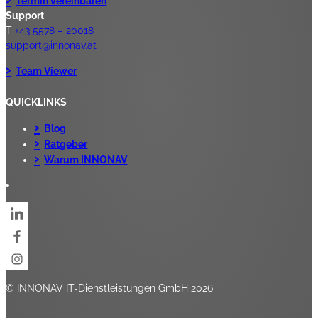
Termin vereinbaren
Support
T
+43 5578 – 20018
support@innonav.at
Team Viewer
QUICKLINKS
Blog
Ratgeber
Warum INNONAV
© INNONAV IT-Dienstleistungen GmbH 2026