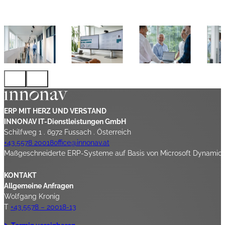
ERP MIT HERZ UND VERSTAND
INNONAV IT-Dienstleistungen GmbH
Schilfweg 1 . 6972 Fussach . Österreich
+43 5578 20018
office@innonav.at
Maßgeschneiderte ERP-Systeme auf Basis von Microsoft Dynamics 3
KONTAKT
Allgemeine Anfragen
Wolfgang Kronig
T
+43 5578 – 20018-13