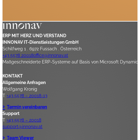
ERP MIT HERZ UND VERSTAND
INNONAV IT-Dienstleistungen GmbH
Schilfweg 1 . 6972 Fussach . Österreich
+43 5578 20018
office@innonav.at
Maßgeschneiderte ERP-Systeme auf Basis von Microsoft Dynamics 3
KONTAKT
Allgemeine Anfragen
Wolfgang Kronig
T
+43 5578 – 20018-13
Termin vereinbaren
Support
T
+43 5578 – 20018
support@innonav.at
Team Viewer