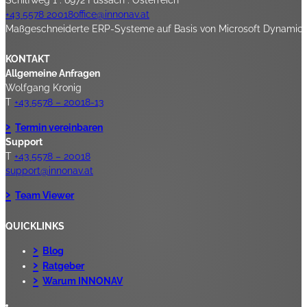
+43 5578 20018
office@innonav.at
Maßgeschneiderte ERP-Systeme auf Basis von Microsoft Dynamics 3
KONTAKT
Allgemeine Anfragen
Wolfgang Kronig
T
+43 5578 – 20018-13
Termin vereinbaren
Support
T
+43 5578 – 20018
support@innonav.at
Team Viewer
QUICKLINKS
Blog
Ratgeber
Warum INNONAV