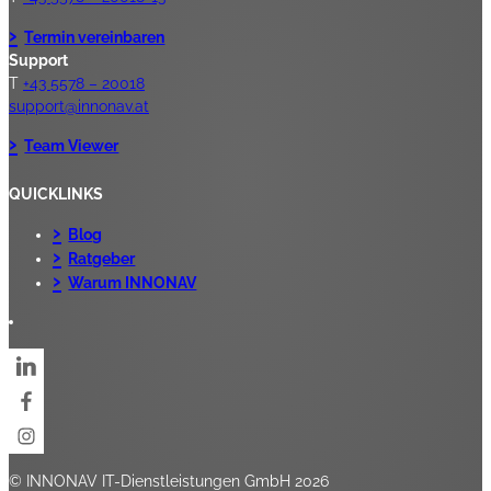
Termin vereinbaren
Support
T
+43 5578 – 20018
support@innonav.at
Team Viewer
QUICKLINKS
Blog
Ratgeber
Warum INNONAV
© INNONAV IT-Dienstleistungen GmbH 2026