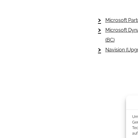
Microsoft Part
Microsoft Dyn
(BC)
Navision (Upg
Um 
Ger
Tec
auf