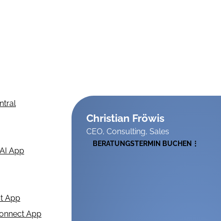
ntral
Christian Fröwis
CEO, Consulting, Sales
BERATUNGSTERMIN BUCHEN
 AI App
t App
onnect App