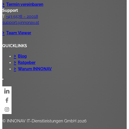
Termin vereinbaren
Support
T
+43 5578 – 20018
support@innonav.at
Team Viewer
QUICKLINKS
Blog
Ratgeber
Warum INNONAV
© INNONAV IT-Dienstleistungen GmbH 2026