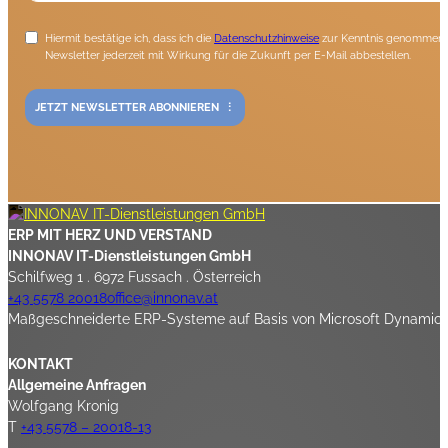
Hiermit bestätige ich, dass ich die
Datenschutzhinweise
zur Kenntnis genommen h
Newsletter jederzeit mit Wirkung für die Zukunft per E-Mail abbestellen.
JETZT NEWSLETTER ABONNIEREN
ERP MIT HERZ UND VERSTAND
INNONAV IT-Dienstleistungen GmbH
Schilfweg 1 . 6972 Fussach . Österreich
+43 5578 20018
office@innonav.at
Maßgeschneiderte ERP-Systeme auf Basis von Microsoft Dynamics 3
KONTAKT
Allgemeine Anfragen
Wolfgang Kronig
T
+43 5578 – 20018-13