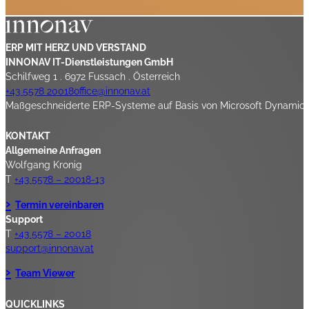
ERP MIT HERZ UND VERSTAND
INNONAV IT-Dienstleistungen GmbH
Schilfweg 1 . 6972 Fussach . Österreich
+43 5578 20018
office@innonav.at
Maßgeschneiderte ERP-Systeme auf Basis von Microsoft Dynamics 3
KONTAKT
Allgemeine Anfragen
Wolfgang Kronig
T
+43 5578 – 20018-13
Termin vereinbaren
Support
T
+43 5578 – 20018
support@innonav.at
Team Viewer
QUICKLINKS