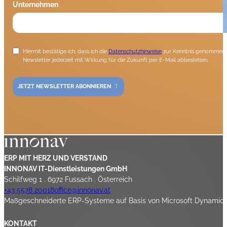
Unternehmen
Hiermit bestätige ich, dass ich die
Datenschutzhinweise
zur Kenntnis genommen h
Newsletter jederzeit mit Wirkung für die Zukunft per E-Mail abbestellen.
JETZT NEWSLETTER ABONNIEREN
ERP MIT HERZ UND VERSTAND
INNONAV IT-Dienstleistungen GmbH
Schilfweg 1 . 6972 Fussach . Österreich
+43 5578 20018
office@innonav.at
Maßgeschneiderte ERP-Systeme auf Basis von Microsoft Dynamics 3
KONTAKT