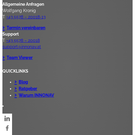
Allgemeine Anfragen
Wolfgang Kronig
T
+43 5578 – 20018-13
Termin vereinbaren
Support
T
+43 5578 – 20018
support@innonav.at
Team Viewer
QUICKLINKS
Blog
Ratgeber
Warum INNONAV